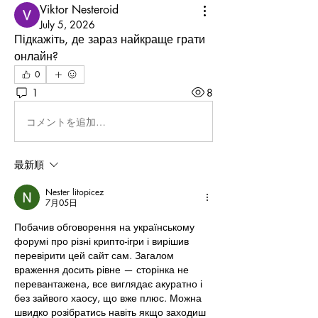
Viktor Nesteroid
July 5, 2026
Підкажіть, де зараз найкраще грати 
онлайн?
0
1
8
コメントを追加…
最新順
Nester litopicez
7月05日
Побачив обговорення на українському 
форумі про різні крипто-ігри і вирішив 
перевірити цей сайт сам. Загалом 
враження досить рівне — сторінка не 
перевантажена, все виглядає акуратно і 
без зайвого хаосу, що вже плюс. Можна 
швидко розібратись навіть якщо заходиш 