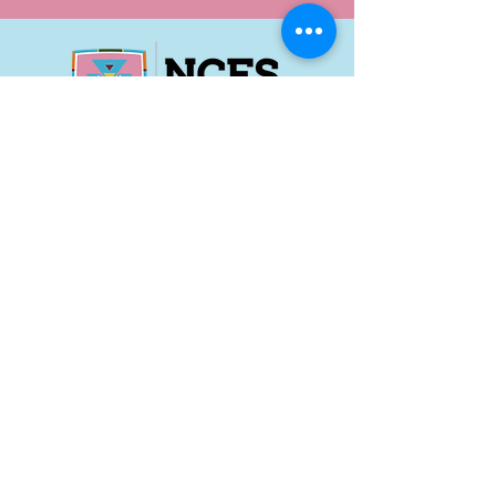
Nixyáawii Community Financial Services
46440 Kusi Rd. #A-3
Pendleton, OR 97801
Office: 541.304.2387
Monday - Thursday: 8:30 a
m
–
5:00 pm
Friday: 8:00 am
–
4:00 pm
Career Opportunities