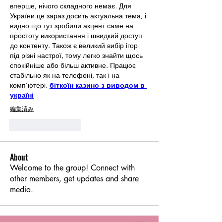
вперше, нічого складного немає. Для 
України це зараз досить актуальна тема, і 
видно що тут зробили акцент саме на 
простоту використання і швидкий доступ 
до контенту. Також є великий вибір ігор 
під різні настрої, тому легко знайти щось 
спокійніше або більш активне. Працює 
стабільно як на телефоні, так і на 
комп’ютері. 
біткоїн казино з виводом в 
україні
編集済み
いいね！
返信
About
Welcome to the group! Connect with
other members, get updates and share
media.